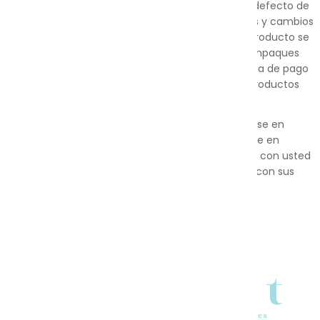
su calidad. Si cualquier producto SOFT tiene algun defecto de
fabrica con mucho gusto realizarmos devoluciones y cambios
dentro de los 7 días de la compra siempre que el producto se
encuentre en buenas condiciones, sin uso y con empaques
originales. Las devoluciones se realizarán en la forma de pago
original, sin incluir el envío y manejo. No aplica en productos
personalizados.
Si desea gestionar una devolución, por favor póngase en
contacto con nuestro servicio de atención al cliente en
sac@soft.com.pe . Nos encantaría volver a trabajar con usted
para resolver cualquier problema que pueda tener con sus
productos Soft.