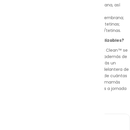
un embudo/conector/conjunto de válvula-membrana, así
como un biberón con tapa o tetina;
dos embudos/conectores/conjuntos de válvula-membrana;
dos biberones de leche materna de 150 ml y tapas/tetinas;
dos biberones de leche materna de 250 ml y tapas/tetinas.
¿Las bolsas esterilizadoras de Medela son reutilizables?
Sí, cada bolsa esterilizadora para microondas Quick Clean™ se
puede utilizar hasta 20 veces, lo cual significa que, además de
prácticas, también resultan económicas. Encontrarás un
práctico panel de cuadros numerados en la parte delantera de
cada bolsa para que puedas mantener un registro de cuántas
veces la has utilizado; una idea inteligente para las mamás
atareadas, especialmente si das el pecho y trabajas a jornada
completa.
Recogida disponible en
Casa SOFT
Normalmente está listo en 4 horas