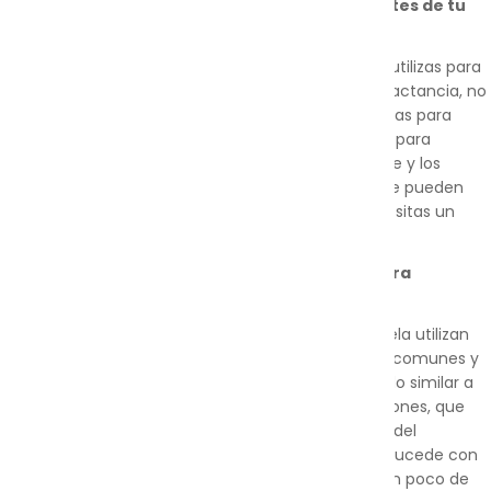
Mantén limpios y desinfectados los componentes de tu
extractor de leche
Cuando se trata de desinfectar los productos que utilizas para
alimentar a tu bebé y los artículos básicos para la lactancia, no
quieres correr ningún riesgo. Las bolsas esterilizadoras para
microondas Quick Clean™ son una solución rápida para
desinfectar los componentes del extractor de leche y los
accesorios, biberones, tetinas, chupetes y copas. Se pueden
utilizar prácticamente en cualquier lugar: solo necesitas un
microondas y agua limpia.
¿Cómo funcionan las bolsas esterilizadoras para
microondas Quick Clean™?
Las bolsas esterilizadoras para microondas de Medela utilizan
vapor para matar los gérmenes, las bacterias más comunes y
las levaduras de forma rápida y sencilla, de un modo similar a
un esterilizador de vapor o un esterilizador de biberones, que
emplean vapor para desinfectar los componentes del
extractor de leche y otros accesorios. Al igual que sucede con
el resto de métodos de desinfección, se requiere un poco de