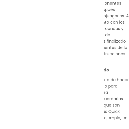
preparación previa: simplemente enjuaga los componentes
que quieres desinfectar con agua limpia y fría y después
lávalos con agua jabonosa tibia antes de volver a enjuagarlos. A
continuación, añade un poco de agua a la bolsa junto con los
componentes y séllala. Introduce la bolsa en el microondas y
caliéntala de acuerdo con lo indicado en el manual de
instrucciones (un mínimo de tres minutos). Una vez finalizado
el proceso, retira con cuidado el agua y los componentes de la
bolsa y sécalos con un paño limpio: para leer las instrucciones
completas, consulta el embalaje del producto.
Una solución de desinfección que ahorra espacio
Olvídate de los voluminosos esterilizadores de vapor o de hacer
malabarismos con enormes ollas con agua hirviendo para
realizar la desinfección: las bolsas esterilizadoras para
microondas Quick Clean™ se pueden plegar para guardarlas
de forma sencilla y sin apenas ocupar espacio. Aunque son
pequeñas, las bolsas esterilizadoras para microondas Quick
Clean™ ofrecen un gran espacio en su interior; por ejemplo, en
una bolsa puedes introducir: