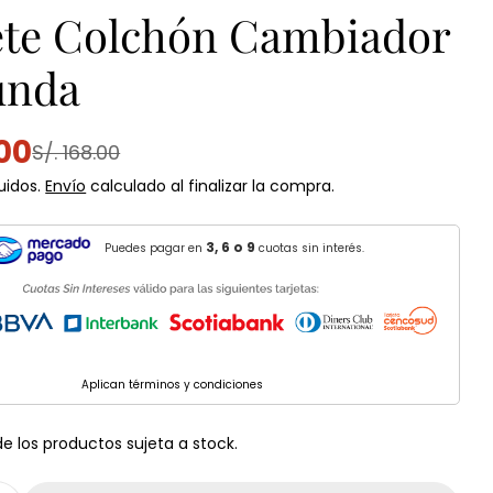
te Colchón Cambiador
unda
.00
S/. 168.00
uidos.
Envío
calculado al finalizar la compra.
al
3, 6 o 9
Puedes pagar en
cuotas sin interés.
n modal
Aplican términos y condiciones
de los productos sujeta a stock.