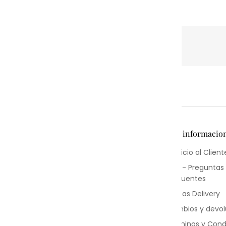
Más informacio
Servicio al Client
FAQ - Preguntas
Frecuentes
Tarifas Delivery
Ir al Libro de Reclamaciones
Cambios y devol
Terminos y Cond