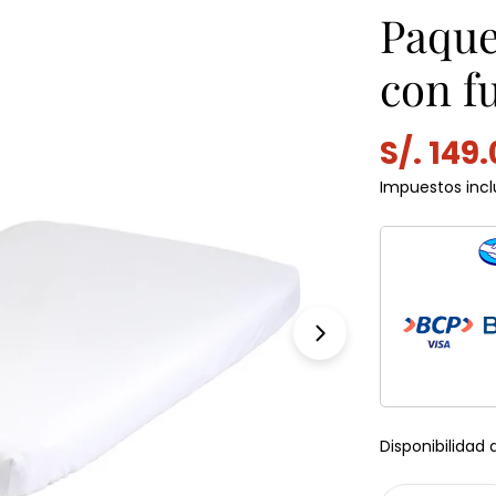
Paque
con f
S/. 149
Precio
Precio
Impuestos incl
de
habitu
venta
Abrir medios 1 e
Disponibilidad 