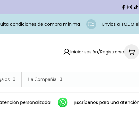
Facebo
Ins
t
lta condiciones de compra mínima
Envios a TODO el P
Iniciar sesión/Registrarse
Car
alos
La Compañia
tención personalizada!
¡Escríbenos para una atención 