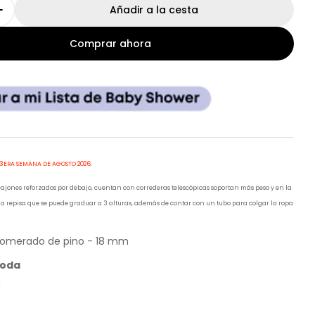
Añadir a la cesta
r cantidad para PRE VENTA!!!! Cómoda Grande No
Aumentar cantidad para PRE VENTA!!!! Cómoda 
Comprar ahora
 3ERA SEMANA DE AGOSTO 2026.
ajones reforzados por debajo, cuentan con correderas telescópicas soportan más peso y en la
a repisa que se puede graduar a 3 alturas, además de contar con un tubo para colgar la ropa
glomerado de pino - 18 mm
moda
m
m