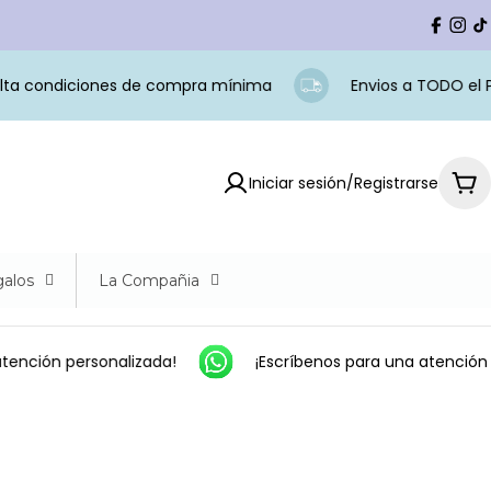
Facebo
Ins
t
a condiciones de compra mínima
Envios a TODO el Per
Iniciar sesión/Registrarse
Car
alos
La Compañia
ención personalizada!
¡Escríbenos para una atención p