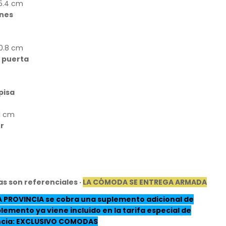
45.4 cm
ones
40.8 cm
a puerta
m
m
pisa
1 cm
r
as son referenciales ·
LA CÓMODA SE ENTREGA ARMADA
A PROVINCIA se cobra una suplemento adicional de
plemento ya viene incluido en la tarifa especial de
incia: EXCLUSIVO COMODAS