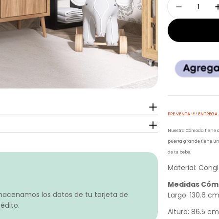
Cantidad
Disminui
PRE VENTA !!!! ENTREGA
Nuestra Cómoda tiene c
puerta grande tiene un
de tu bebé.
Material: Con
Medidas Có
macenamos los datos de tu tarjeta de
Largo: 130.6 c
édito.
Altura: 86.5 c