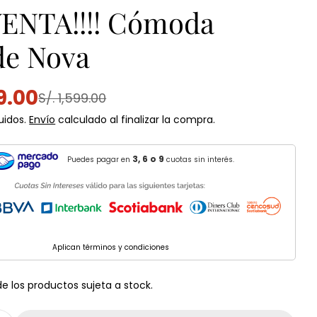
ENTA!!!! Cómoda
de Nova
99.00
S/. 1,599.00
uidos.
Envío
calculado al finalizar la compra.
al
3, 6 o 9
Puedes pagar en
cuotas sin interés.
n modal
Aplican términos y condiciones
de los productos sujeta a stock.