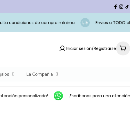
Facebo
Ins
t
ta condiciones de compra mínima
Envios a TODO el Pe
Iniciar sesión/Registrarse
Car
alos
La Compañia
tención personalizada!
¡Escríbenos para una atención 