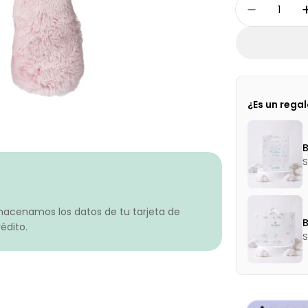
Cantidad
Disminuir
¿Es un rega
S
macenamos los datos de tu tarjeta de
édito.
S