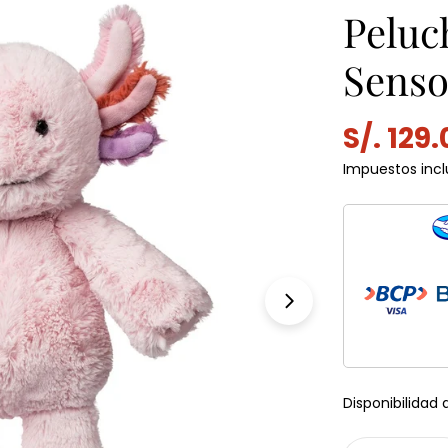
Peluc
Senso
S/. 129
Precio
Precio
Impuestos incl
de
habitu
venta
Abrir medios 1 e
Disponibilidad 