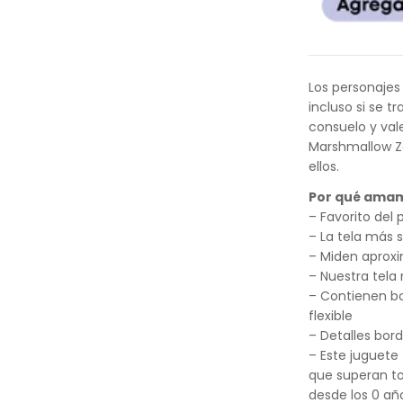
Los personaje
incluso si se 
consuelo y val
Marshmallow Zo
ellos.
Por qué ama
– Favorito del
– La tela más 
– Miden apro
– Nuestra tela
– Contienen b
flexible
– Detalles bor
– Este juguete 
que superan to
desde los 0 añ