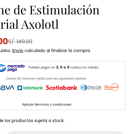
he de Estimulación
rial Axolotl
.00
S/. 149.00
uidos.
Envío
calculado al finalizar la compra.
al
3, 6 o 9
Puedes pagar en
cuotas sin interés.
n modal
Aplican términos y condiciones
de los productos sujeta a stock.